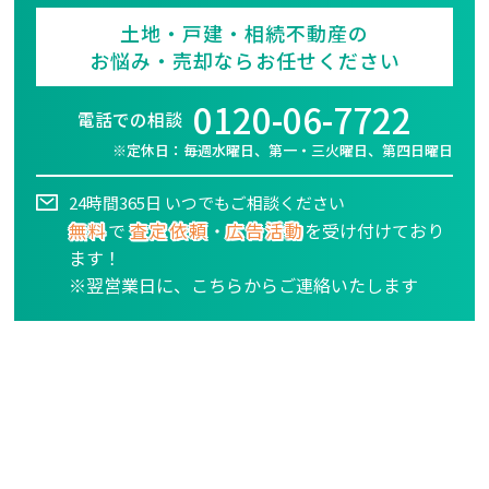
土地・戸建・相続不動産の
お悩み・売却ならお任せください
0120-06-7722
電話での相談
※定休日：毎週水曜日、第一・三火曜日、第四日曜日
24時間365日 いつでもご相談ください
無料
で
査定依頼
・
広告活動
を受け付けており
ます！
※翌営業日に、こちらからご連絡いたします