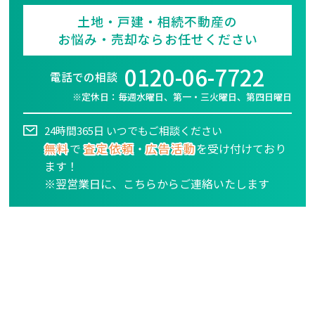
土地・戸建・相続不動産の
お悩み・売却ならお任せください
0120-06-7722
電話での相談
※定休日：毎週水曜日、第一・三火曜日、第四日曜日
24時間365日 いつでもご相談ください
無料
で
査定依頼
・
広告活動
を受け付けており
ます！
※翌営業日に、こちらからご連絡いたします