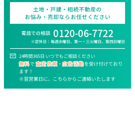
土地・戸建・相続不動産の
お悩み・売却ならお任せください
0120-06-7722
電話での相談
※定休日：毎週水曜日、第一・三火曜日、第四日曜日
24時間365日 いつでもご相談ください
無料
で
査定依頼
・
広告活動
を受け付けており
ます！
※翌営業日に、こちらからご連絡いたします